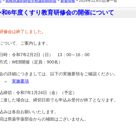
E
>
島根県薬剤師会学校薬剤師部会
>
新着情報
> 2024年12月の記事一覧
令和6年度くすり教育研修会の開催について
研修会は終了しました。
について、ご案内します。
日時：令和7年2月2日（日） 13：00～16：00
方式：WEB開催（定員：900名）
会の詳細につきましては、以下の実施要領をご確認ください。
細 →
実施要項
込締切：令和7年1月24日（金）（予定）
に達した場合は、締切日前でも申込み受付が終了となります。
込みは各自お願いいたします。
回は県薬学薬部会からの補助はございません。