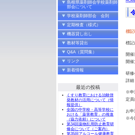
HOM
島根県薬剤師会学校薬剤師
部会について
学校薬剤師部会 会則
定期検査（様式）
標記
機器貸し出し
標記
教材等貸出
Q&A（質問集）
開催
リンク
開催
新着情報
研修
詳
最近の投稿
※申
くすり教育における治験啓
定員
発教材の活用について（情
報提供）
全国の中学校・高等学校に
お申
おける「薬害教育」の推進
※今
（協力依頼）について
第34回薬物乱用防止教育研
修会について（ご案内）
第35回アルコール健康教育