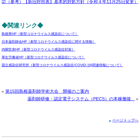
②（参考）【新旧対照表】基本的対処方針（令和４年11月25日変更）
◆関連リンク◆
島根県HP［新型コロナウイルス感染症について］
日本薬剤師会HP［新型コロナウイルス感染症に関する情報］
内閣官房HP［新型コロナウイルス感染症対策］
厚生労働省HP［新型コロナウイルス感染症について］
国立感染症研究所［新型コロナウイルス感染症(COVID-19)関連情報について］
«
第15回島根薬剤師学術大会 開催のご案内
薬剤師研修・認定電子システム（PECS）の本稼働後...
»
ページトップへ