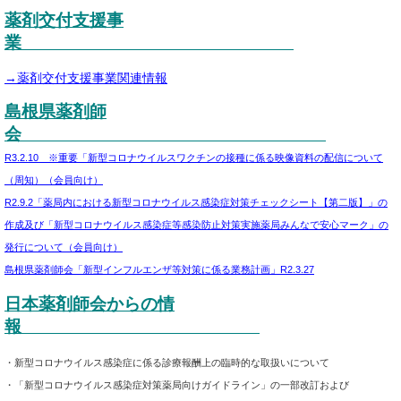
薬剤交付支援事
業
→薬剤交付支援事業関連情報
島根県薬剤師
会
R3.2.10 ※重要「新型コロナウイルスワクチンの接種に係る映像資料の配信について
（周知）（会員向け）
R2.9.2「薬局内における新型コロナウイルス感染症対策チェックシート【第二版】」の
作成及び「新型コロナウイルス感染症等感染防止対策実施薬局みんなで安心マーク」の
発行について（会員向け）
島根県薬剤師会「新型インフルエンザ等対策に係る業務計画」R2.3.27
日本薬剤師会からの情
報
・新型コロナウイルス感染症に係る診療報酬上の臨時的な取扱いについて
・「新型コロナウイルス感染症対策薬局向けガイドライン」の一部改訂および