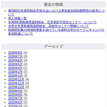
最近の投稿
第59回日本薬剤師会学術大会における事前参加登録期間等の延長につ
いて
求人情報一覧
令和8年度島根県薬剤師会 石見地区中高生セミナー について
令和８年度島根県薬剤師会 高校生セミナー開催について
島根県対象の地域枠募集を設けている薬科大学のオープンキャンパス
参加助成について
アーカイブ
2026年8月
(1)
2026年7月
(3)
2026年6月
(3)
2026年5月
(2)
2026年4月
(1)
2026年2月
(2)
2026年1月
(2)
2025年12月
(4)
2025年11月
(2)
2025年10月
(5)
2025年9月
(1)
2025年8月
(5)
2025年7月
(2)
2025年6月
(2)
2025年3月
(2)