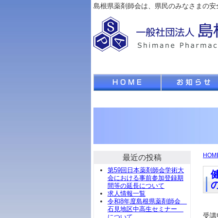
島根県薬剤師会は、県民のみなさまの安
HOM
最近の投稿
第59回日本薬剤師会学術大
会における事前参加登録期
間等の延長について
求人情報一覧
令和8年度島根県薬剤師会
石見地区中高生セミナー
受講
について