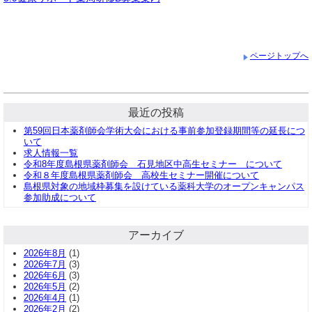
ページトップへ
最近の投稿
第59回日本薬剤師会学術大会における事前参加登録期間等の延長につ
いて
求人情報一覧
令和8年度島根県薬剤師会 石見地区中高生セミナー について
令和８年度島根県薬剤師会 高校生セミナー開催について
島根県対象の地域枠募集を設けている薬科大学のオープンキャンパス
参加助成について
アーカイブ
2026年8月
(1)
2026年7月
(3)
2026年6月
(3)
2026年5月
(2)
2026年4月
(1)
2026年2月
(2)