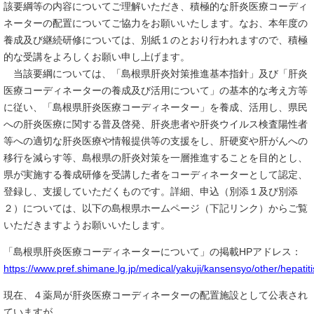
該要綱等の内容についてご理解いただき、積極的な肝炎医療コーディ
ネーターの配置についてご協力をお願いいたします。なお、本年度の
養成及び継続研修については、別紙１のとおり行われますので、積極
的な受講をよろしくお願い申し上げます。
当該要綱については、「島根県肝炎対策推進基本指針」及び「肝炎
医療コーディネーターの養成及び活用について」の基本的な考え方等
に従い、「島根県肝炎医療コーディネーター」を養成、活用し、県民
への肝炎医療に関する普及啓発、肝炎患者や肝炎ウイルス検査陽性者
等への適切な肝炎医療や情報提供等の支援をし、肝硬変や肝がんへの
移行を減らす等、島根県の肝炎対策を一層推進することを目的とし、
県が実施する養成研修を受講した者をコーディネーターとして認定、
登録し、支援していただくものです。詳細、申込（別添１及び別添
２）については、以下の島根県ホームページ（下記リンク）からご覧
いただきますようお願いいたします。
「島根県肝炎医療コーディネーターについて」の掲載HPアドレス：
https://www.pref.shimane.lg.jp/medical/yakuji/kansensyo/other/hepati
現在、４薬局が肝炎医療コーディネーターの配置施設として公表され
ていますが、