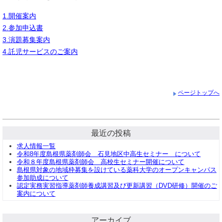
1.開催案内
2.参加申込書
3.演題募集案内
4.託児サービスのご案内
ページトップへ
最近の投稿
求人情報一覧
令和8年度島根県薬剤師会 石見地区中高生セミナー について
令和８年度島根県薬剤師会 高校生セミナー開催について
島根県対象の地域枠募集を設けている薬科大学のオープンキャンパス
参加助成について
認定実務実習指導薬剤師養成講習及び更新講習（DVD研修）開催のご
案内について
アーカイブ