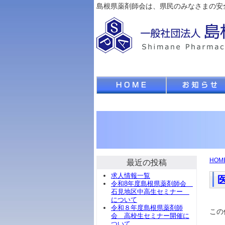
島根県薬剤師会は、県民のみなさまの安
HOM
最近の投稿
求人情報一覧
令和8年度島根県薬剤師会
石見地区中高生セミナー
について
令和８年度島根県薬剤師
この
会 高校生セミナー開催に
ついて