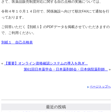
さて、医薬品販売制度対応に関する自己点検の実施については、
令和４年１０月１４日付で、関係施設へ向けて順次FAXにて通知を行
っております。
ご回答いただく【別紙１】のPDFデータを掲載させていただきますの
で、ご利用ください。
別紙１ 自己点検表
«
【重要】オンライン資格確認システムの導入を急ぎ...
第61回日本薬学会・日本薬剤師会・日本病院薬剤師...
»
ページトップへ
最近の投稿