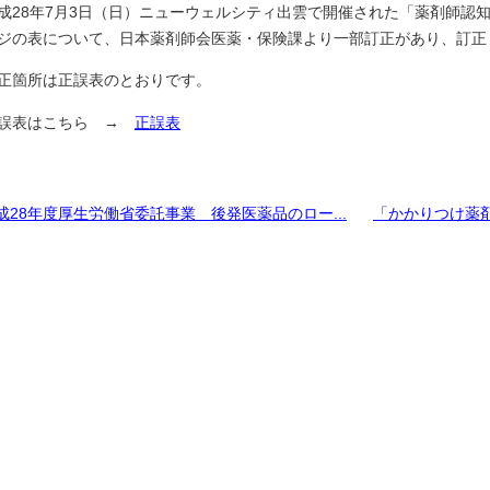
28年7月3日（日）ニューウェルシティ出雲で開催された「薬剤師認知
ジの表について、日本薬剤師会医薬・保険課より一部訂正があり、訂正
箇所は正誤表のとおりです。
誤表はこちら →
正誤表
成28年度厚生労働省委託事業 後発医薬品のロー...
「かかりつけ薬剤師