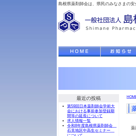
島根県薬剤師会は、県民のみなさまの安
HOM
最近の投稿
第59回日本薬剤師会学術大
会における事前参加登録期
間等の延長について
求人情報一覧
令和8年度島根県薬剤師会
薬剤
石見地区中高生セミナー
について