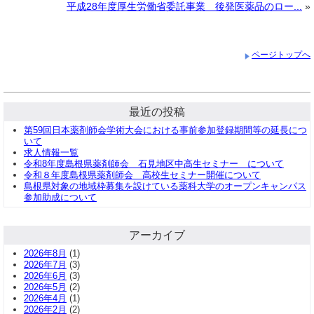
平成28年度厚生労働省委託事業 後発医薬品のロー...
»
ページトップへ
最近の投稿
第59回日本薬剤師会学術大会における事前参加登録期間等の延長につ
いて
求人情報一覧
令和8年度島根県薬剤師会 石見地区中高生セミナー について
令和８年度島根県薬剤師会 高校生セミナー開催について
島根県対象の地域枠募集を設けている薬科大学のオープンキャンパス
参加助成について
アーカイブ
2026年8月
(1)
2026年7月
(3)
2026年6月
(3)
2026年5月
(2)
2026年4月
(1)
2026年2月
(2)