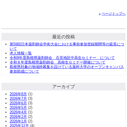
ページトップへ
最近の投稿
第59回日本薬剤師会学術大会における事前参加登録期間等の延長につ
いて
求人情報一覧
令和8年度島根県薬剤師会 石見地区中高生セミナー について
令和８年度島根県薬剤師会 高校生セミナー開催について
島根県対象の地域枠募集を設けている薬科大学のオープンキャンパス
参加助成について
アーカイブ
2026年8月
(1)
2026年7月
(3)
2026年6月
(3)
2026年5月
(2)
2026年4月
(1)
2026年2月
(2)
2026年1月
(2)
2025年12月
(4)