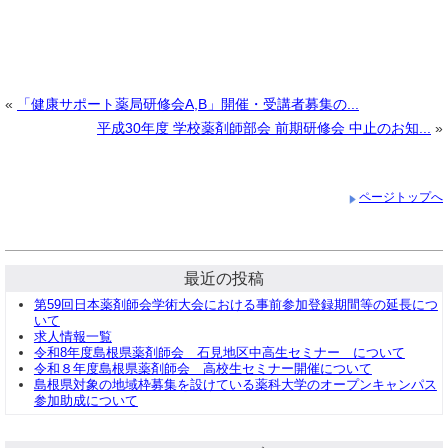
«
「健康サポート薬局研修会A,B」開催・受講者募集の...
平成30年度 学校薬剤師部会 前期研修会 中止のお知...
»
ページトップへ
最近の投稿
第59回日本薬剤師会学術大会における事前参加登録期間等の延長につ
いて
求人情報一覧
令和8年度島根県薬剤師会 石見地区中高生セミナー について
令和８年度島根県薬剤師会 高校生セミナー開催について
島根県対象の地域枠募集を設けている薬科大学のオープンキャンパス
参加助成について