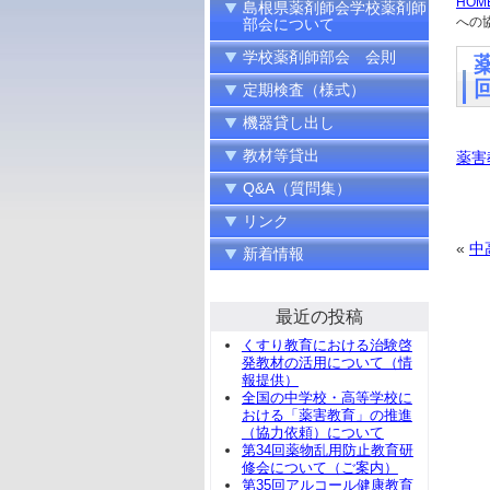
HOM
島根県薬剤師会学校薬剤師
への
部会について
学校薬剤師部会 会則
定期検査（様式）
機器貸し出し
教材等貸出
薬害
Q&A（質問集）
リンク
«
中
新着情報
最近の投稿
くすり教育における治験啓
発教材の活用について（情
報提供）
全国の中学校・高等学校に
おける「薬害教育」の推進
（協力依頼）について
第34回薬物乱用防止教育研
修会について（ご案内）
第35回アルコール健康教育