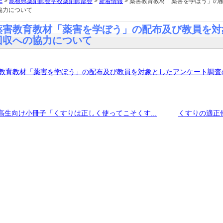
E
>
島根県薬剤師会学校薬剤師部会
>
新着情報
> 薬害教育教材「薬害を学ぼう」の
協力について
薬害教育教材「薬害を学ぼう」の配布及び教員を対
回収への協力について
教育教材「薬害を学ぼう」の配布及び教員を対象としたアンケート調査
高生向け小冊子「くすりは正しく使ってこそくす...
くすりの適正使