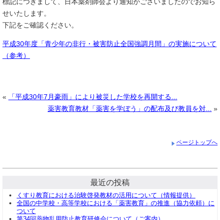
標記につきまして、日本薬剤師会より通知がございましたのでお知ら
せいたします。
下記をご確認ください。
平成30年度「青少年の非行・被害防止全国強調月間」の実施について
（参考）
«
「平成30年7月豪雨」により被災した学校を再開する...
薬害教育教材「薬害を学ぼう」の配布及び教員を対...
»
ページトップへ
最近の投稿
くすり教育における治験啓発教材の活用について（情報提供）
全国の中学校・高等学校における「薬害教育」の推進（協力依頼）に
ついて
第34回薬物乱用防止教育研修会について（ご案内）