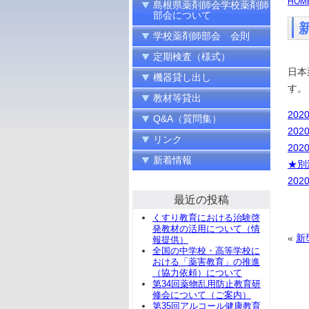
HOM
島根県薬剤師会学校薬剤師
部会について
学校薬剤師部会 会則
定期検査（様式）
日本
機器貸し出し
す。
教材等貸出
20
Q&A（質問集）
20
リンク
20
新着情報
★別
20
最近の投稿
くすり教育における治験啓
発教材の活用について（情
«
新
報提供）
全国の中学校・高等学校に
おける「薬害教育」の推進
（協力依頼）について
第34回薬物乱用防止教育研
修会について（ご案内）
第35回アルコール健康教育