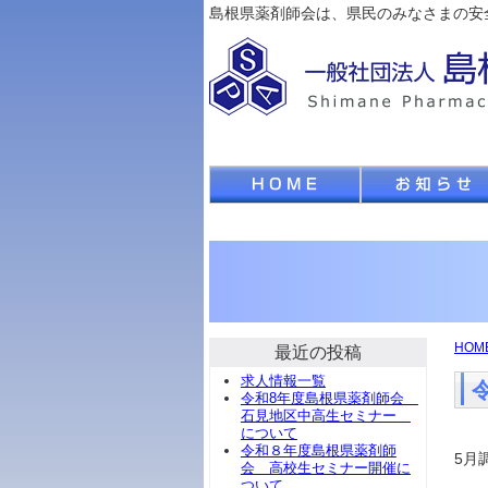
島根県薬剤師会は、県民のみなさまの安
HOM
最近の投稿
求人情報一覧
令和8年度島根県薬剤師会
石見地区中高生セミナー
について
令和８年度島根県薬剤師
5月
会 高校生セミナー開催に
ついて