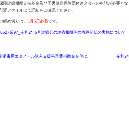
保険診療報酬支払基金及び国民健康保険団体連合会への申請が必要とな
別添ファイルにて詳細をご確認ください。
の締め切りは、
6月5日必着
です。
200527業97_令和2年5月診療分の診療報酬等の概算前払の実施について
指消毒用エタノール購入支援事業費補助金交付に...
令和2