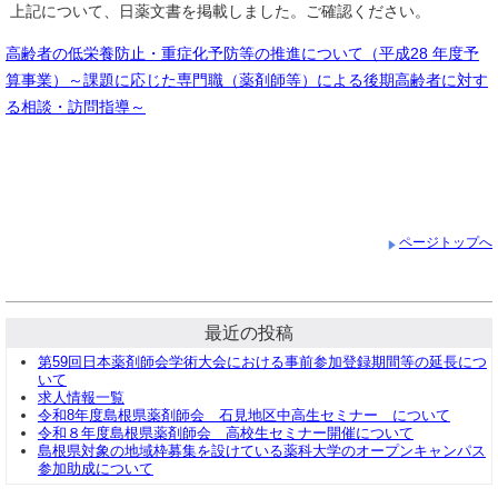
上記について、日薬文書を掲載しました。ご確認ください。
高齢者の低栄養防止・重症化予防等の推進について（平成28 年度予
算事業）～課題に応じた専門職（薬剤師等）による後期高齢者に対す
る相談・訪問指導～
ページトップへ
最近の投稿
第59回日本薬剤師会学術大会における事前参加登録期間等の延長につ
いて
求人情報一覧
令和8年度島根県薬剤師会 石見地区中高生セミナー について
令和８年度島根県薬剤師会 高校生セミナー開催について
島根県対象の地域枠募集を設けている薬科大学のオープンキャンパス
参加助成について