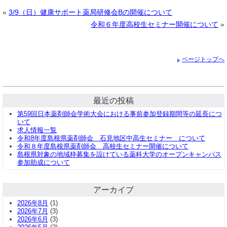
«
3/9（日）健康サポート薬局研修会Bの開催について
令和６年度高校生セミナー開催について
»
ページトップへ
最近の投稿
第59回日本薬剤師会学術大会における事前参加登録期間等の延長につ
いて
求人情報一覧
令和8年度島根県薬剤師会 石見地区中高生セミナー について
令和８年度島根県薬剤師会 高校生セミナー開催について
島根県対象の地域枠募集を設けている薬科大学のオープンキャンパス
参加助成について
アーカイブ
2026年8月
(1)
2026年7月
(3)
2026年6月
(3)