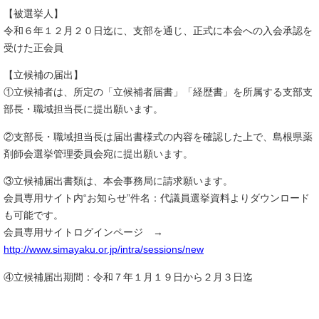
【被選挙人】
令和６年１２月２０日迄に、支部を通じ、正式に本会への入会承認を
受けた正会員
【立候補の届出】
①立候補者は、所定の「立候補者届書」「経歴書」を所属する支部支
部長・職域担当長に提出願います。
②支部長・職域担当長は届出書様式の内容を確認した上で、島根県薬
剤師会選挙管理委員会宛に提出願います。
③立候補届出書類は、本会事務局に請求願います。
会員専用サイト内“お知らせ”件名：代議員選挙資料よりダウンロード
も可能です。
会員専用サイトログインページ →
http://www.simayaku.or.jp/intra/sessions/new
④立候補届出期間：令和７年１月１９日から２月３日迄