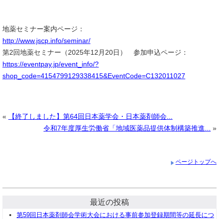
地薬セミナー案内ページ：
http://www.jscp.info/seminar/
第2回地薬セミナー（2025年12月20日） 参加申込ページ：
https://eventpay.jp/event_info/?
shop_code=4154799129338415&EventCode=C132011027
«
【終了しました】第64回日本薬学会・日本薬剤師会...
令和7年度厚生労働省「地域医薬品提供体制構築推進...
»
ページトップへ
最近の投稿
第59回日本薬剤師会学術大会における事前参加登録期間等の延長につ