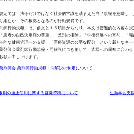
規定では、法令だけではなく社会的常識を踏まえた自己規範を意味し、
り組むか、その根拠となるのが行動規範です。
剤師行動規範」は、前文と１５項目からなり、本文は普遍的な内容を規
「患者の自己決定権の尊重」「差別の排除」「学術発展への寄与」「職
主的な健康管理への支援」「医療資源の公平な配分」という新たなキー
薬剤師会薬剤師行動規範・同解説につきまして、皆様への周知に合わせ
お願い申し上げます。
薬剤師会 薬剤師行動規範・同解説の制定について
眼剤の適正使用に関する啓発資料について
生涯学習支援