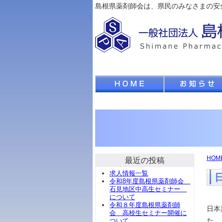
島根県薬剤師会は、県民のみなさまの安
HOM
最近の投稿
求人情報一覧
令和8年度島根県薬剤師会
石見地区中高生セミナー
について
令和８年度島根県薬剤師
日本
会 高校生セミナー開催に
た。
ついて