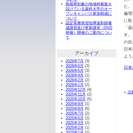
島根県対象の地域枠募集を
た。
設けている薬科大学のオー
倫理
プンキャンパス参加助成に
ついて
に取
認定実務実習指導薬剤師養
「薬
成講習及び更新講習（DVD
研修）開催のご案内につい
す。
て
の自
日本
アーカイブ
よう
2026年7月
(3)
2026年6月
(3)
日本
2026年5月
(3)
2026年4月
(1)
2026年2月
(2)
2026年1月
(2)
2025年12月
(4)
«
点
2025年11月
(2)
2025年10月
(5)
2025年9月
(1)
2025年8月
(6)
2025年7月
(2)
2025年6月
(2)
2025年3月
(2)
2025年2月
(1)
2025年1月
(1)