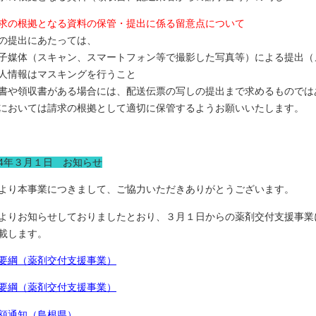
求の根拠となる資料の保管・提出に係る留意点について
の提出にあたっては、
子媒体（スキャン、スマートフォン等で撮影した写真等）による提出（
人情報はマスキングを行うこと
書や領収書がある場合には、配送伝票の写しの提出まで求めるものでは
においては請求の根拠として適切に保管するようお願いいたします。
4年３月１日 お知らせ
より本事業につきまして、ご協力いただきありがとうございます。
よりお知らせしておりましたとおり、３月１日からの薬剤交付支援事業
載します。
要綱（薬剤交付支援事業）
要綱（薬剤交付支援事業）
額通知（島根県）