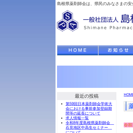
島根県薬剤師会は、県民のみなさまの安
HOM
最近の投稿
第59回日本薬剤師会学術大
会における事前参加登録期
間等の延長について
求人情報一覧
令和8年度島根県薬剤師会
令和
石見地区中高生セミナー
について