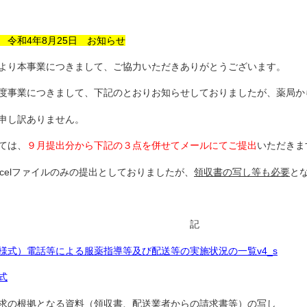
令和4年8月25日 お知らせ
より本事業につきまして、ご協力いただきありがとうございます。
度事業につきまして、下記のとおりお知らせしておりましたが、薬局か
申し訳ありません。
ては、
９月提出分から下記の３点を併せてメールにてご提出
いただきま
xcelファイルのみの提出としておりましたが、
領収書の写し等も必要
と
・・・・・・・・・・・・・・・・・・・・
記
様式）電話等による服薬指導等及び配送等の実施状況の一覧v4_s
式
求の根拠となる資料（領収書、配送業者からの請求書等）の写し