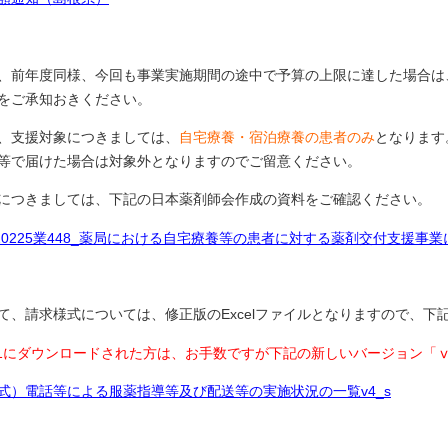
、前年度同様、今回も事業実施期間の途中で予算の上限に達した場合は
をご承知おきください。
、支援対象につきましては、
自宅療養・宿泊療養の患者のみ
となります
等で届けた場合は対象外となりますのでご留意ください。
につきましては、下記の日本薬剤師会作成の資料をご確認ください。
220225業448_薬局における自宅療養等の患者に対する薬剤交付支援事
て、請求様式については、修正版のExcelファイルとなりますので、
/1にダウンロードされた方は、お手数ですが下記の新しいバージョン「
式）電話等による服薬指導等及び配送等の実施状況の一覧v4_s