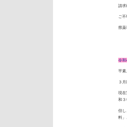
請求様
ご不
県薬事
令和
平素
３月
現在
和３
但し
料」