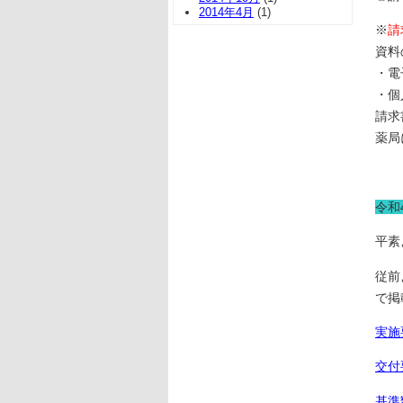
2014年4月
(1)
※
請
資料
・電
・個
請求
薬局
令和
平素
従前
で掲
実施
交付
基準