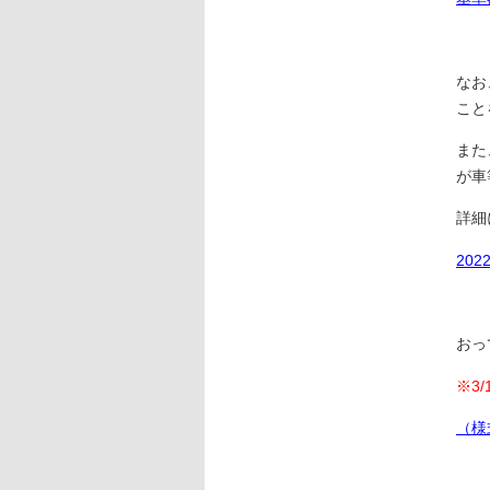
なお
こと
また
が車
詳細
20
おっ
※3
（様