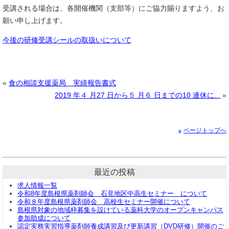
受講される場合は、各開催機関（支部等）にご協力賜りますよう、お
願い申し上げます。
今後の研修受講シールの取扱いについて
«
食の相談支援薬局 実績報告書式
2019 年４ 月27 日から５ 月６ 日までの10 連休に...
»
ページトップへ
最近の投稿
求人情報一覧
令和8年度島根県薬剤師会 石見地区中高生セミナー について
令和８年度島根県薬剤師会 高校生セミナー開催について
島根県対象の地域枠募集を設けている薬科大学のオープンキャンパス
参加助成について
認定実務実習指導薬剤師養成講習及び更新講習（DVD研修）開催のご